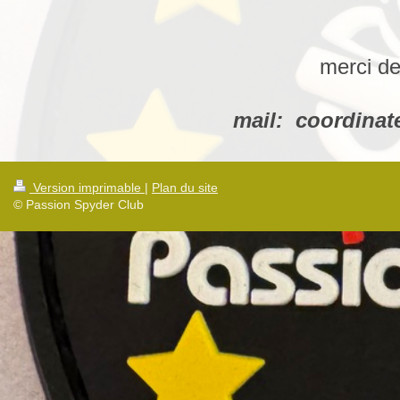
Pour un pa
merci de
mail: coordinateu
Version imprimable
|
Plan du site
© Passion Spyder Club